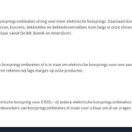
boxspringcombinaties.nl nog veel meer elektrische boxsprings. Daarnaast kun
ssen, kussens, dekbedden en dekbedovertrekken. Kom langs in onze showro
baar vanuit De Bilt, Bunnik en Amersfoort.
is boxspringcombinaties.nl is in staat om elektrische boxsprings voor een aant
p en rekenen wij lage marges op onze producten.
ktrische boxspring voor €1555,- of andere elektrische boxspringcombinaties
ewerkers van boxspringcombinaties.nl staan voor u klaar om al uw vragen 