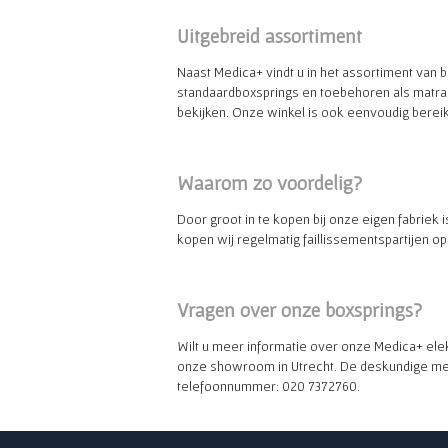
Uitgebreid assortiment
Naast Medica+ vindt u in het assortiment van 
standaardboxsprings en toebehoren als matra
bekijken. Onze winkel is ook eenvoudig bereik
Waarom zo voordelig?
Door groot in te kopen bij onze eigen fabriek 
kopen wij regelmatig faillissementspartijen o
Vragen over onze boxsprings?
Wilt u meer informatie over onze Medica+ ele
onze showroom in Utrecht. De deskundige med
telefoonnummer: 020 7372760.