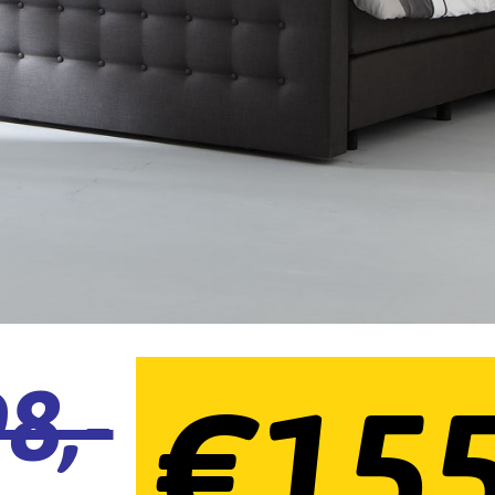
8,-
€155