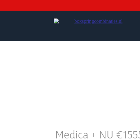
Medica + NU €155