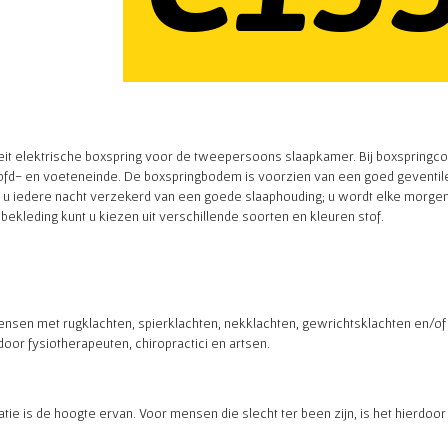
it elektrische boxspring voor de tweepersoons slaapkamer. Bij boxspringcom
oofd- en voeteneinde. De boxspringbodem is voorzien van een goed geventil
 u iedere nacht verzekerd van een goede slaaphouding; u wordt elke morgen
ekleding kunt u kiezen uit verschillende soorten en kleuren stof.
nsen met rugklachten, spierklachten, nekklachten, gewrichtsklachten en/of 
or fysiotherapeuten, chiropractici en artsen.
e is de hoogte ervan. Voor mensen die slecht ter been zijn, is het hierdoor