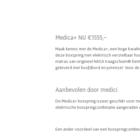
Medica+ NU
€
1555,-
Maak kennis met de Medica+; een hoge kwalite
deze boxspring met elektrisch verstelbaar h
matras van origineel NASA traagschuim® bent
geleverd met hoofdbord en potenset. Voor de b
Aanbevolen door medici
De Medica+ boxspring iszeer geschikt voor me
elektrische boxspringcombinatie aangeraden do
Een ander voordeel van een boxspringcombinati