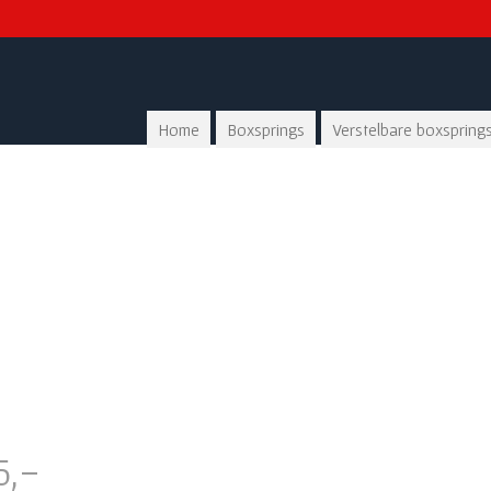
Home
Boxsprings
Verstelbare boxspring
5,-