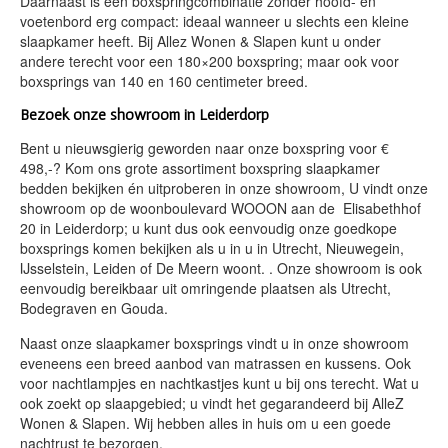
Daarnaast is een boxspringcombinatie zonder hoofd- en
voetenbord erg compact: ideaal wanneer u slechts een kleine
slaapkamer heeft. Bij Allez Wonen & Slapen kunt u onder
andere terecht voor een 180×200 boxspring; maar ook voor
boxsprings van 140 en 160 centimeter breed.
Bezoek onze showroom in Leiderdorp
Bent u nieuwsgierig geworden naar onze boxspring voor €
498,-? Kom ons grote assortiment boxspring slaapkamer
bedden bekijken én uitproberen in onze showroom, U vindt onze
showroom op de woonboulevard WOOON aan de Elisabethhof
20 in Leiderdorp; u kunt dus ook eenvoudig onze goedkope
boxsprings komen bekijken als u in u in Utrecht, Nieuwegein,
IJsselstein, Leiden of De Meern woont. . Onze showroom is ook
eenvoudig bereikbaar uit omringende plaatsen als Utrecht,
Bodegraven en Gouda.
Naast onze slaapkamer boxsprings vindt u in onze showroom
eveneens een breed aanbod van matrassen en kussens. Ook
voor nachtlampjes en nachtkastjes kunt u bij ons terecht. Wat u
ook zoekt op slaapgebied; u vindt het gegarandeerd bij AlleZ
Wonen & Slapen. Wij hebben alles in huis om u een goede
nachtrust te bezorgen.